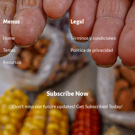
Menus
Legal
Home
Términos y condiciones
Temas
Politica de privacidad
Recursos
Subscribe Now
Don’t miss our future updates! Get Subscribed Today!