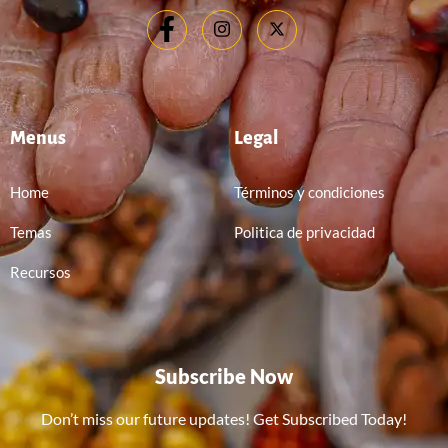
Menus
Legal
Home
Términos y condiciones
Temas
Politica de privacidad
Recursos
Subscribe Now
Don’t miss our future updates! Get Subscribed Today!