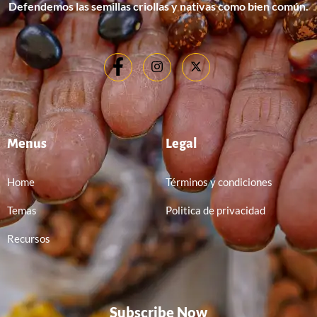
Defendemos las semillas criollas y nativas como bien común.
Menus
Legal
Home
Términos y condiciones
Temas
Politica de privacidad
Recursos
Subscribe Now