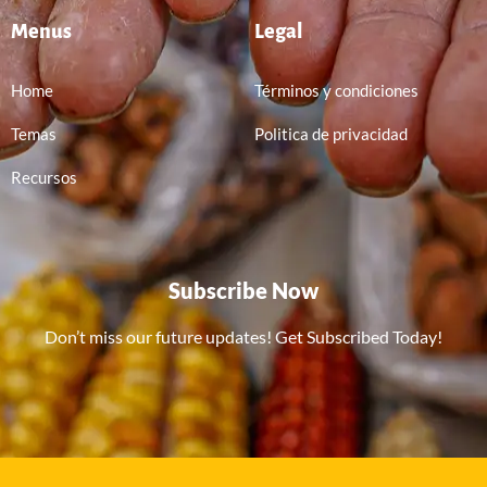
Menus
Legal
Home
Términos y condiciones
Temas
Politica de privacidad
Recursos
Subscribe Now
Don’t miss our future updates! Get Subscribed Today!