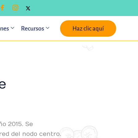
ones
Recursos
Haz clic aquí
e
año 2015. Se
red del nodo centro.