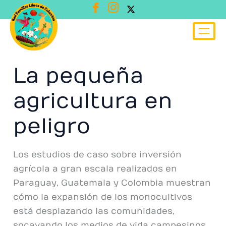
Ir
al
contenido
La pequeña
agricultura en
peligro
Los estudios de caso sobre inversión
agrícola a gran escala realizados en
Paraguay, Guatemala y Colombia muestran
cómo la expansión de los monocultivos
está desplazando las comunidades,
socavando los medios de vida campesinos