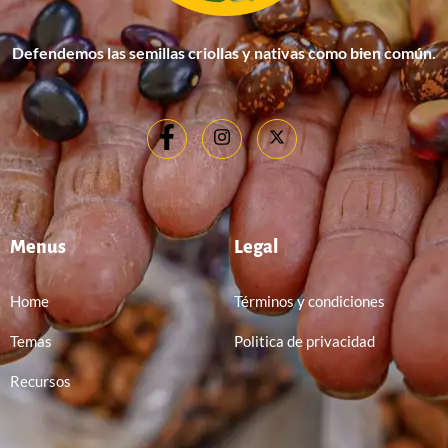
Defendemos las semillas criollas y nativas como bien común.
Menus
Legal
Home
Términos y condiciones
Temas
Politica de privacidad
Recursos