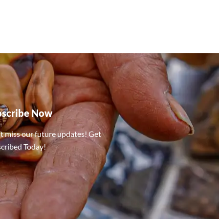
bscribe Now
t miss our future updates! Get
cribed Today!