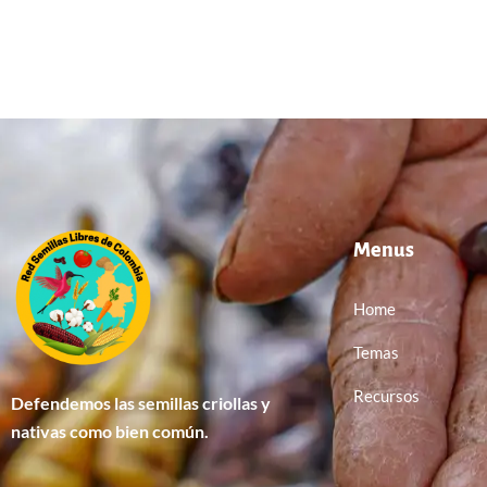
Menus
Home
Temas
Recursos
Defendemos las semillas criollas y
nativas como bien común.