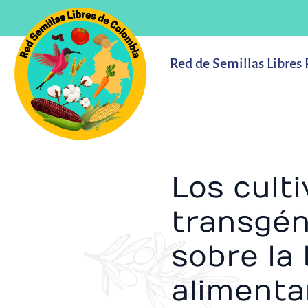
Ir
al
contenido
Red de Semillas Libres
Los cult
transgén
sobre la 
alimenta