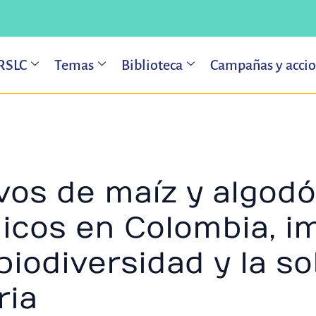
 RSLC
Temas
Biblioteca
Campañas y acci
ivos de maíz y algod
icos en Colombia, i
biodiversidad y la s
ria