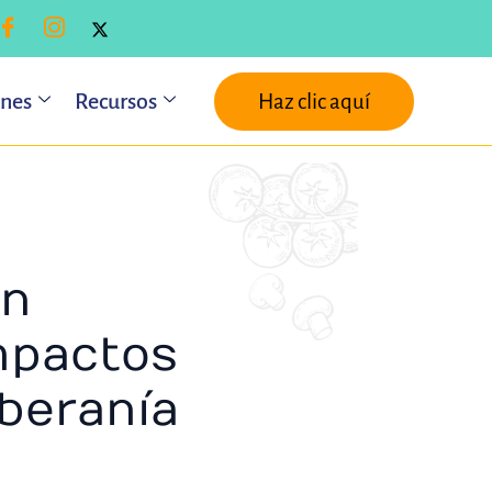
ones
Recursos
Haz clic aquí
ón
mpactos
oberanía