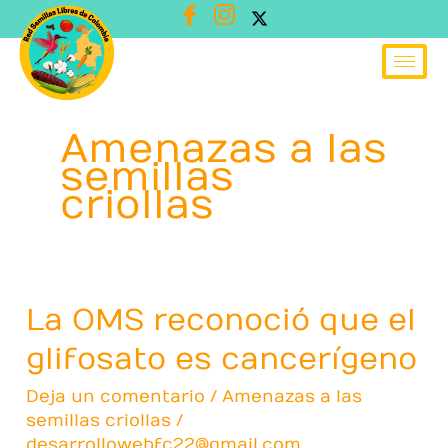
Ir
al
contenido
Amenazas a las
semillas
criollas
La OMS reconoció que el
La
OMS
glifosato es cancerígeno
reconoció
Deja un comentario
/
Amenazas a las
que
semillas criollas
/
el
desarrollowebfc22@gmail.com