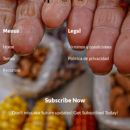
Menus
Legal
Home
Términos y condiciones
Temas
Politica de privacidad
Recursos
Subscribe Now
Don’t miss our future updates! Get Subscribed Today!