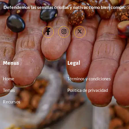
Defendemos las semillas criollas y nativas como bien común.
Menus
Legal
Home
Términos y condiciones
Temas
Politica de privacidad
Recursos