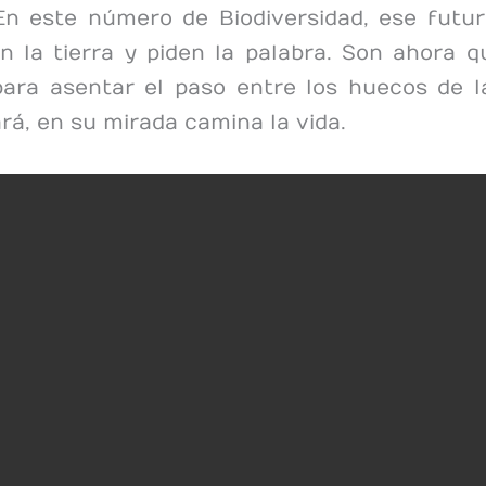
n este número de Biodiversidad, ese futur
en la tierra y piden la palabra. Son ahora 
ara asentar el paso entre los huecos de l
á, en su mirada camina la vida.