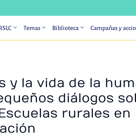
 RSLC
Temas
Biblioteca
Campañas y acci
s y la vida de la hu
equeños diálogos so
Escuelas rurales en 
ación