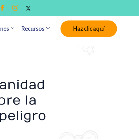
ones
Recursos
Haz clic aquí
manidad
bre la
peligro