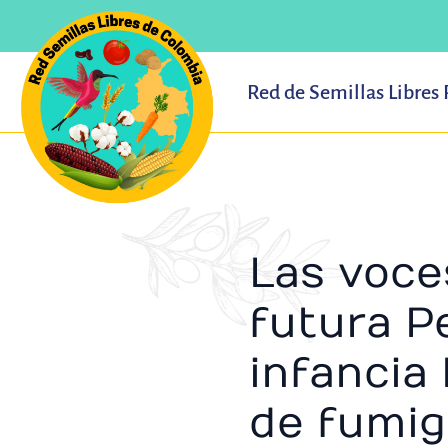
Ir
al
contenido
Red de Semillas Libres
Las voce
futura P
infancia 
de fumig