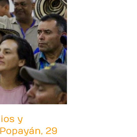
ios y
 Popayán, 29