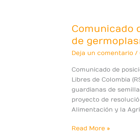
Comunicado
de
Comunicado d
posición
RSLC
de germopla
sobre
Deja un comentario
/
resolución
bancos
Comunicado de posici
de
Libres de Colombia (R
germoplasma
guardianas de semillas
proyecto de resolució
Alimentación y la Agr
Read More »