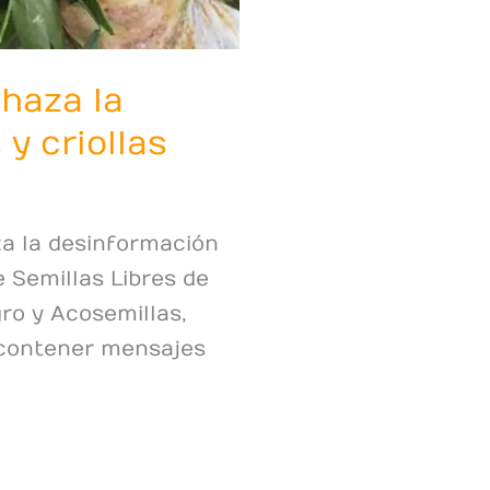
haza la
y criollas
za la desinformación
e Semillas Libres de
ro y Acosemillas,
r contener mensajes