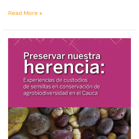
Read More »
Preservar
nuestra
herencia:
Experiencias
de
custodios
de
semillas
en
conservación
de
agrobiodiversidad