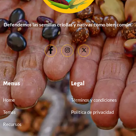
Defendemos las semillas criollas y nativas como bien común.
Menus
Legal
Home
Términos y condiciones
Temas
Politica de privacidad
Recursos