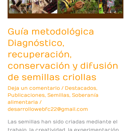
semillas
criollas
Guía metodológica
Diagnóstico,
recuperación,
conservación y difusión
de semillas criollas
Deja un comentario
/
Destacados
,
Publicaciones
,
Semillas
,
Soberanía
alimentaria
/
desarrollowebfc22@gmail.com
Las semillas han sido criadas mediante el
trabajo, la creatividad, la experimentación