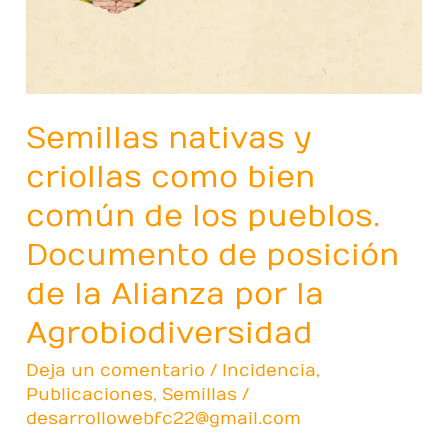
como
bien
común
de
los
Semillas nativas y
pueblos.
criollas como bien
Documento
de
común de los pueblos.
posición
Documento de posición
de
la
de la Alianza por la
Alianza
Agrobiodiversidad
por
la
Deja un comentario
/
Incidencia
,
Agrobiodiversidad
Publicaciones
,
Semillas
/
desarrollowebfc22@gmail.com