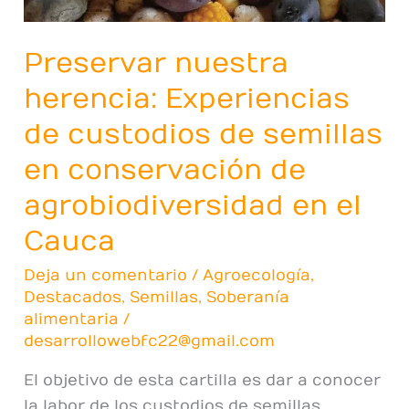
en
el
Preservar nuestra
Cauca
herencia: Experiencias
de custodios de semillas
en conservación de
agrobiodiversidad en el
Cauca
Deja un comentario
/
Agroecología
,
Destacados
,
Semillas
,
Soberanía
alimentaria
/
desarrollowebfc22@gmail.com
El objetivo de esta cartilla es dar a conocer
la labor de los custodios de semillas,