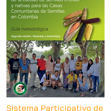
de
Garantía
de
la
calidad
de
semillas
criollas
y
nativas
para
las
Casas
Comunitarias
de
Semillas
Sistema Participativo de