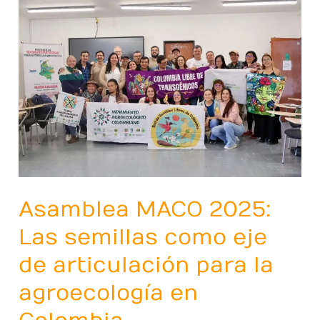
MACO
2025:
Las
semillas
como
eje
de
articulación
para
la
Asamblea MACO 2025:
agroecología
Las semillas como eje
en
Colombia
de articulación para la
agroecología en