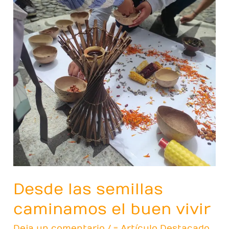
Desde las semillas
caminamos el buen vivir
Deja un comentario
/
= Artículo Destacado
,